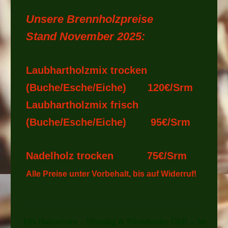
Unsere Brennholzpreise
Stand November 2025:
Laubhartholzmix trocken
(Buche/Esche/Eiche) 120€/Srm
Laubhartholzmix frisch
(Buche/Esche/Eiche) 95€/Srm
Nadelholz trocken 75€/Srm
Alle Preise unter Vorbehalt, bis auf Widerruf!
HD-Holzservice -- Henning & Diestelmeier GbR -- Im